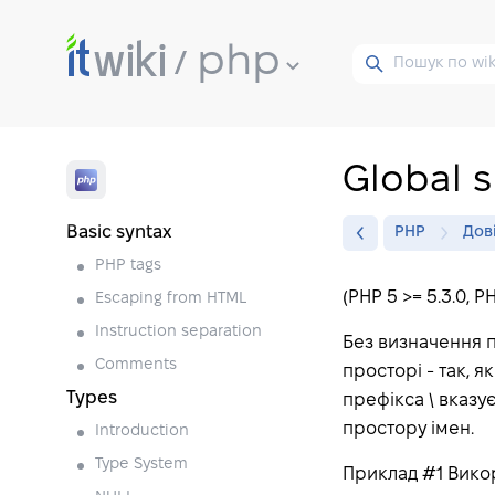
php
Global 
Basic syntax
PHP
Дов
PHP tags
(PHP 5 >= 5.3.0, P
Escaping from HTML
Instruction separation
Без визначення п
Comments
просторі - так, я
Types
префікса \ вказує
простору імен.
Introduction
Type System
Приклад #1 Вико