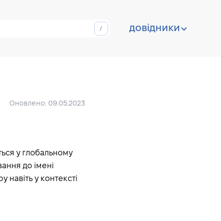
довідники
Оновлено: 09.05.2023
ться у глобальному
вання до імені
у навіть у контексті