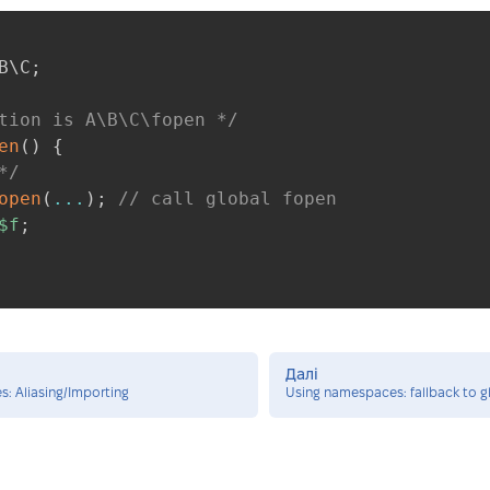
B
\
C
;
tion is A\B\C\fopen */
en
(
)
{
*/
open
(
...
)
;
// call global fopen
$f
;
Далі
: Aliasing/Importing
Using namespaces: fallback to g