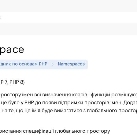
space
ідник по основам PHP
Namespaces
HP 7, PHP 8)
ростору імен всі визначення класів і функцій розміщую
к це було у PHP до появи підтримки просторів імен. Дода
 на те, що це ім'я буде вимагатися з глобального простор
ристання специфікації глобального простору