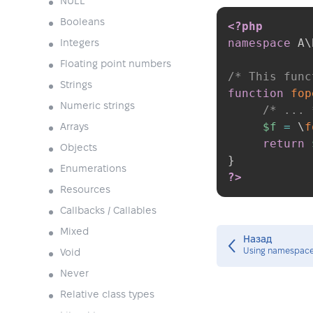
NULL
Booleans
<?php
namespace
A
\
Integers
Floating point numbers
/* This func
Strings
function
fop
Numeric strings
/* ... 
$f
=
\
f
Arrays
return
Objects
}
Enumerations
?>
Resources
Callbacks / Callables
Mixed
Назад
Using namespaces
Void
Never
Relative class types