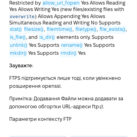
Restricted by
allow_url_fopen
Yes Allows Reading
Yes Allows Writing Yes (new files/existing files with
overwrite
) Allows Appending Yes Allows
Simultaneous Reading and Writing No Supports
stat()
filesize()
,
filemtime()
,
filetype()
,
file_exists()
,
is_file()
, and
is_dir()
elements only. Supports
unlink()
Yes Supports
rename()
Yes Supports
mkdir()
Yes Supports
rmdir()
Yes
Зауважте
:
FTPS підтримується лише тоді, коли увімкнено
розширення openssl.
Примітка: Додавання Файли можна додавати за
допомогою обгортки URL-адреси ftp://.
Параметри контексту FTP