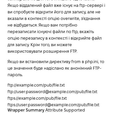
Якщо віддалений файл вже існує на ftp-сервері і
ви спробуєте відкрити його для запису, але не
вказали в контексті опцію overwrite, з'єднання
не відбудеться. Якщо вам потрібно
перезаписати існуючі файли по ftp, вкажіть
опцію перезапису в контексті і відкрийте файл
для запису. Крім того, ви можете
використовувати розширення FTP.
Якщо ви встановили директиву from в php.ini, то
це значення буде надіслано як анонімний FTP-
пароль.
ftp://example.com/pub/file.txt
ftp://user:password@example.com/pub/file.txt
ftps://example.com/pub/file.txt
ftps://user:password@example.com/pub/file.txt
Wrapper Summary
Attribute Supported