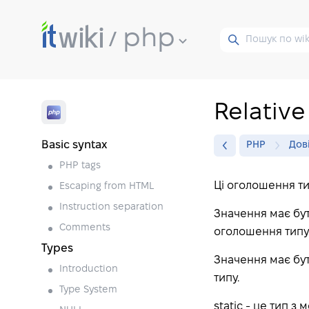
php
Relative
Basic syntax
PHP
Дов
PHP tags
Ці оголошення ти
Escaping from HTML
Instruction separation
Значення має бут
Comments
оголошення типу
Types
Значення має бу
Introduction
типу.
Type System
static - це тип 