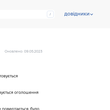
довідники
Оновлено: 09.05.2023
товується
овується оголошення
е повертається, було