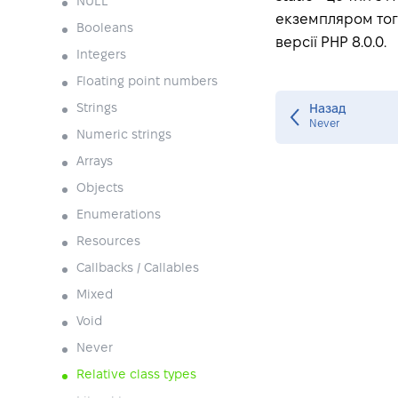
NULL
екземпляром того
Booleans
версії PHP 8.0.0.
Integers
Floating point numbers
Strings
Назад
Never
Numeric strings
Arrays
Objects
Enumerations
Resources
Callbacks / Callables
Mixed
Void
Never
Relative class types