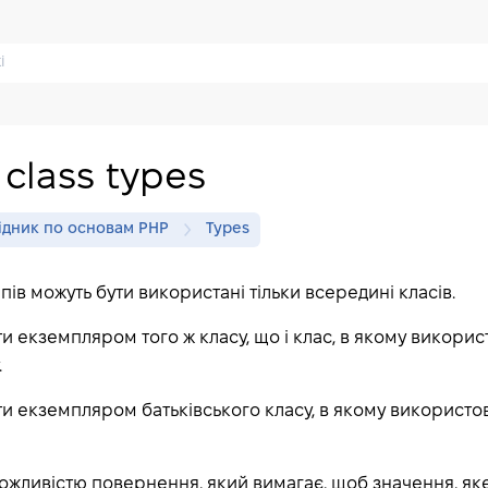
 class types
ідник по основам PHP
Types
пів можуть бути використані тільки всередині класів.
и екземпляром того ж класу, що і клас, в якому викорис
.
ти екземпляром батьківського класу, в якому використ
з можливістю повернення, який вимагає, щоб значення, як